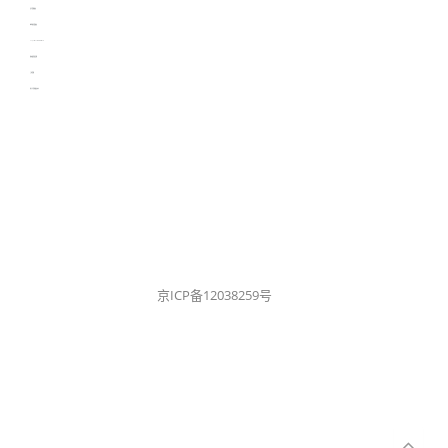
生产管理资讯
物流供应链资讯
experiment record software
新加坡英语培训
工单管理
电子元器件资讯中心
京ICP备12038259号