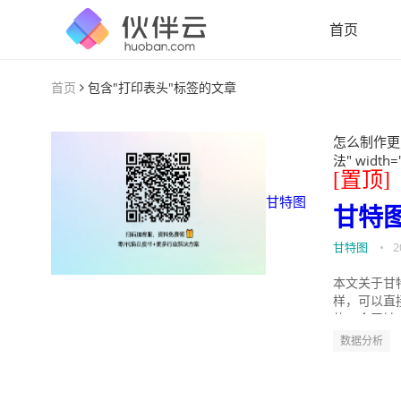
首页
首页
包含"打印表头"标签的文章
怎么制作更
法" width=
[置顶]
甘特图
甘特
甘特图
•
2
本文关于甘
样，可以直
的。今天针
数据分析