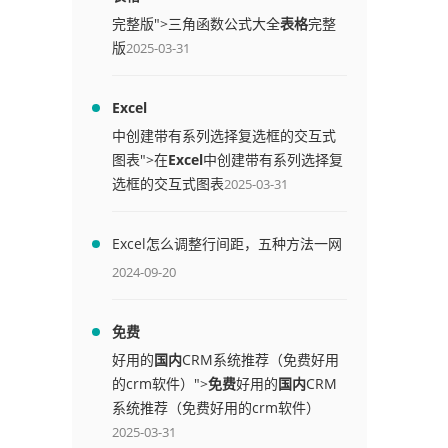
完整版">三角函数公式大全
表格
完整
版
2025-03-31
Excel
中创建带有系列选择复选框的交互式
图表">在
Excel
中创建带有系列选择复
选框的交互式图表
2025-03-31
Excel怎么调整行间距，五种方法一网
打尽
2024-09-20
免费
好用的
国内
CRM系统推荐（免费好用
的crm软件）">
免费
好用的
国内
CRM
系统推荐（免费好用的crm软件）
2025-03-31