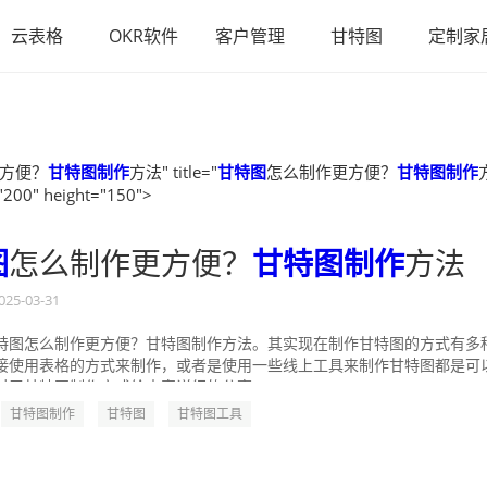
云表格
OKR软件
客户管理
甘特图
定制家
方便？
甘特图制作
方法" title="
甘特图
怎么制作更方便？
甘特图制作
"200" height="150">
图
怎么制作更方便？
甘特图制作
方法
025-03-31
特图怎么制作更方便？甘特图制作方法。其实现在制作甘特图的方式有多
接使用表格的方式来制作，或者是使用一些线上工具来制作甘特图都是可
对于甘特图制作方式给大家详细的分享一...
甘特图制作
甘特图
甘特图工具