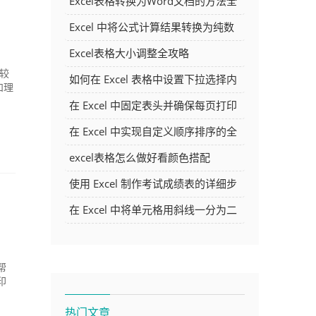
Excel表格转换为Word文档的方法全
解析
Excel 中将公式计算结果转换为纯数
字的多种方法
Excel表格大小调整全攻略
容较
如何在 Excel 表格中设置下拉选择内
和理
容
在 Excel 中固定表头并确保每页打印
时都显示表头的方法详解
在 Excel 中实现自定义顺序排序的全
面指南
excel表格怎么做好看颜色搭配
使用 Excel 制作考试成绩表的详细步
骤及技巧
在 Excel 中将单元格用斜线一分为二
的方法详解
帮
印
热门文章