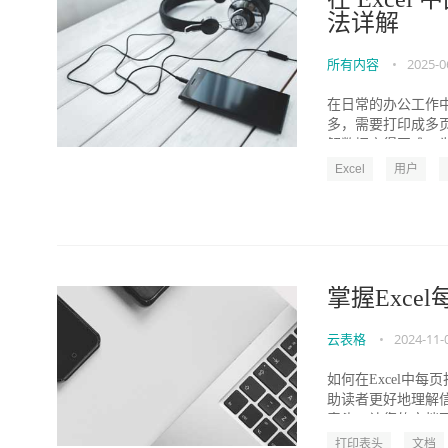
法详解
所有内容
•
2025-0
在日常的办公工作中
多，需要打印成多
解数据变得困难。为
Excel
用户
掌握Exc
云表格
•
2024-11-
如何在Excel中
助读者更好地理解信
表头，让您的文档更加
打印表头
文档