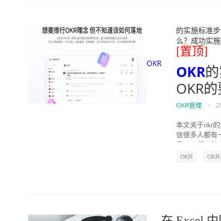
的实施标准步骤
么？成功实施落地O
[置顶]
OKR
OKR
的
OKR
OKR管理
•
2
本文关于okr
信很多人都有
员工一起工作，
OKR
OK
在 Exc