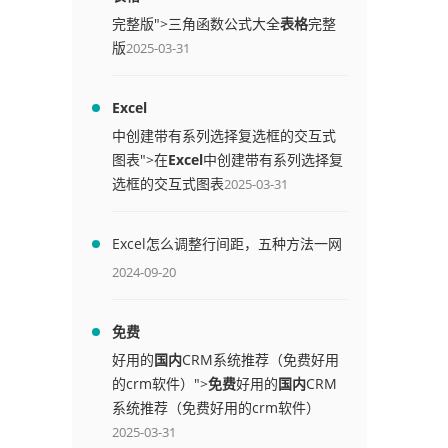
完整版">三角函数公式大全
表格
完整
版
2025-03-31
Excel
中创建带有系列选择复选框的交互式
图表">在
Excel
中创建带有系列选择复
选框的交互式图表
2025-03-31
Excel怎么调整行间距，五种方法一网
打尽
2024-09-20
免费
好用的
国内
CRM系统推荐（免费好用
的crm软件）">
免费
好用的
国内
CRM
系统推荐（免费好用的crm软件）
2025-03-31