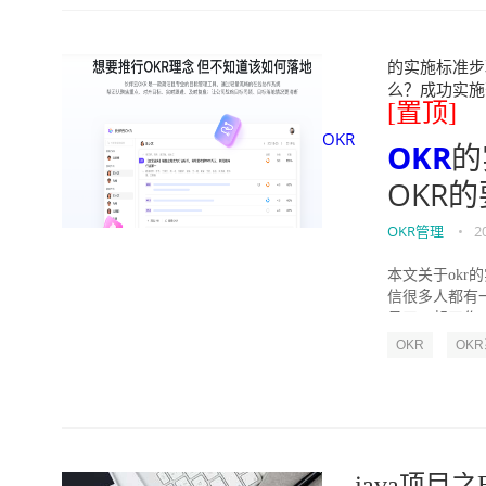
的实施标准步骤
么？成功实施落地O
[置顶]
OKR
OKR
的
OKR
OKR管理
•
2
本文关于okr
信很多人都有
员工一起工作，
OKR
OK
java项目