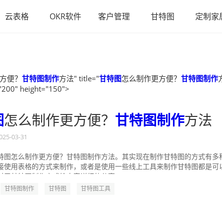
云表格
OKR软件
客户管理
甘特图
定制家
方便？
甘特图制作
方法" title="
甘特图
怎么制作更方便？
甘特图制作
"200" height="150">
图
怎么制作更方便？
甘特图制作
方法
025-03-31
特图怎么制作更方便？甘特图制作方法。其实现在制作甘特图的方式有多
接使用表格的方式来制作，或者是使用一些线上工具来制作甘特图都是可
对于甘特图制作方式给大家详细的分享一...
甘特图制作
甘特图
甘特图工具