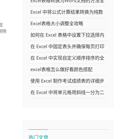
Excel表格转换为Word文档的方法全
解析
Excel 中将公式计算结果转换为纯数
字的多种方法
Excel表格大小调整全攻略
现
删除
如何在 Excel 表格中设置下拉选择内
容
在 Excel 中固定表头并确保每页打印
时都显示表头的方法详解
在 Excel 中实现自定义顺序排序的全
面指南
excel表格怎么做好看颜色搭配
使用 Excel 制作考试成绩表的详细步
骤及技巧
在 Excel 中将单元格用斜线一分为二
的方法详解
热门文章