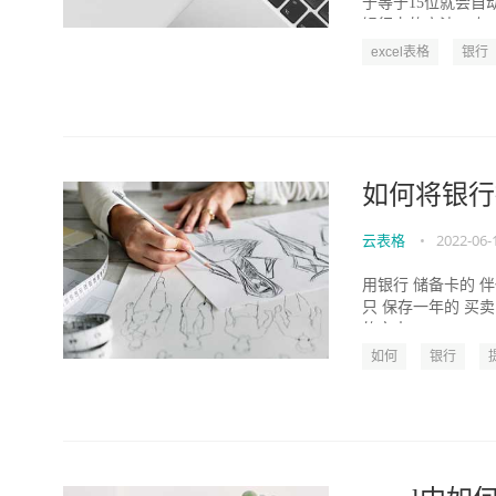
于等于15位就会自
银行卡的方法。 如..
excel表格
银行
如何将银行
云表格
•
2022-06-
用银行 储备卡的 伴
只 保存一年的 买
的文本...
如何
银行