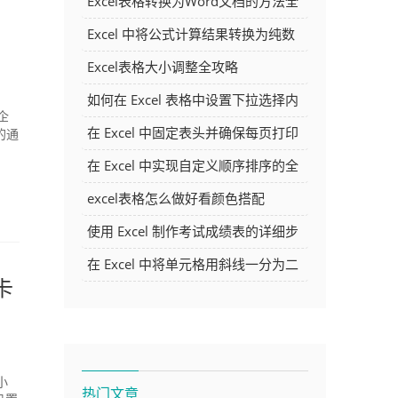
Excel表格转换为Word文档的方法全
解析
Excel 中将公式计算结果转换为纯数
字的多种方法
Excel表格大小调整全攻略
如何在 Excel 表格中设置下拉选择内
企
容
在 Excel 中固定表头并确保每页打印
的通
时都显示表头的方法详解
在 Excel 中实现自定义顺序排序的全
面指南
excel表格怎么做好看颜色搭配
使用 Excel 制作考试成绩表的详细步
骤及技巧
在 Excel 中将单元格用斜线一分为二
卡
的方法详解
小
热门文章