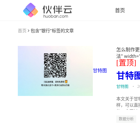
首页
首页
包含"银行"标签的文章
怎么制作更
法" width=
[置顶]
甘特图
甘特
甘特图
•
2
本文关于甘
样，可以直
的。今天针
数据分析