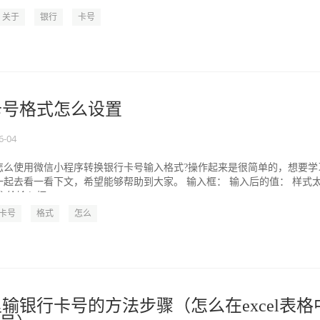
关于
银行
卡号
行卡号格式怎么设置
6-04
怎么使用微信小程序转换银行卡号输入格式?操作起来是很简单的，想要学
起去看一看下文，希望能够帮助到大家。 输入框： 输入后的值： 样式
给输入框...
卡号
格式
怎么
格里输银行卡号的方法步骤（怎么在excel表格