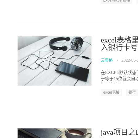
Excel-excel表格
excel表
入银行卡号
云表格
•
2022-05-
在EXCEL默认状
于等于15位就会自
银行卡的方法。 如..
excel表格
银行
java项目