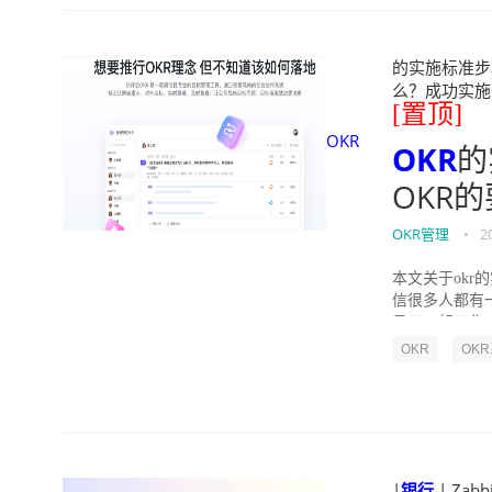
的实施标准步骤
么？成功实施落地O
[置顶]
OKR
OKR
的
OKR
OKR管理
•
2
本文关于okr
信很多人都有
员工一起工作，
OKR
OK
|
银行
| Zabb