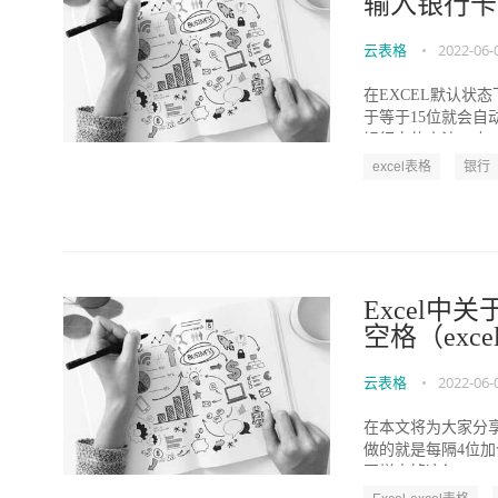
输入银行卡
云表格
•
2022-06-
在EXCEL默认状
于等于15位就会自
银行卡的方法。 如..
excel表格
银行
Excel
空格（ex
云表格
•
2022-06-
在本文将为大家分享一
做的就是每隔4位加
同样去掉这每...