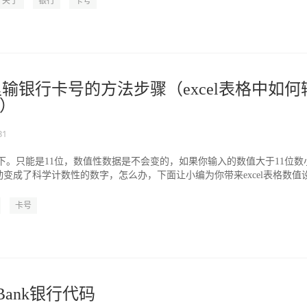
关于
银行
卡号
格里输银行卡号的方法步骤（excel表格中如何
）
31
态下。只能是11位，数值性数据是不会变的，如果你输入的数值大于11位数
动变成了科学计数性的数字，怎么办，下面让小编为你带来excel表格数值
.
卡号
之Bank银行代码