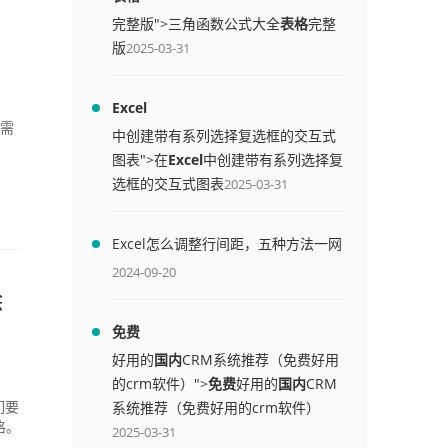
完整版">三角函数公式大全
表格
完整
版
2025-03-31
Excel
的需
中创建带有系列选择复选框的交互式
图表">在
Excel
中创建带有系列选择复
选框的交互式图表
2025-03-31
Excel怎么调整行间距，五种方法一网
打尽
2024-09-20
除
免费
好用的
国内
CRM系统推荐（免费好用
的crm软件）">
免费
好用的
国内
CRM
系统推荐（免费好用的crm软件）
们要
格。
2025-03-31