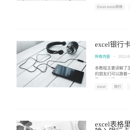
Excel-excel表格
excel银
所有内容
•
2022-0
本教程主要讲解了
的朋友们可以跟着一
了，决定换一个样式 
excel
银行
excel表