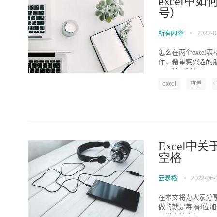
excel中
号）
所有内容
•
2022-0
怎么在两个excel
作，希望感兴趣的朋
要，特别制作了...
excel
查看
Excel
空格
云表格
•
2022-06-
在本文将为大家分享一
做的就是每隔4位加
同样去掉这每...