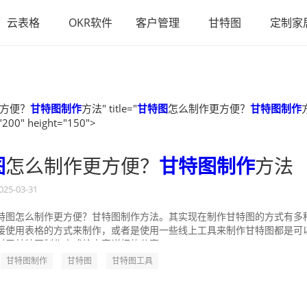
云表格
OKR软件
客户管理
甘特图
定制家
方便？
甘特图制作
方法" title="
甘特图
怎么制作更方便？
甘特图制作
"200" height="150">
图
怎么制作更方便？
甘特图制作
方法
025-03-31
特图怎么制作更方便？甘特图制作方法。其实现在制作甘特图的方式有多
接使用表格的方式来制作，或者是使用一些线上工具来制作甘特图都是可
对于甘特图制作方式给大家详细的分享一...
甘特图制作
甘特图
甘特图工具