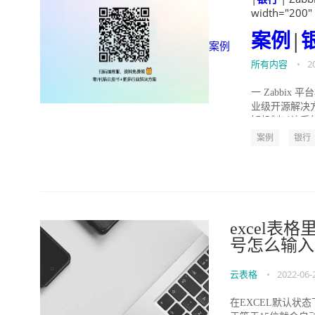
width="200"
案例
|
案例
所有内容
•
2
一 Zabbix
业级开源解决
知机制以让系统
案例
银行
excel表
号怎么输入
云表格
•
2022-06-
在EXCEL默认状