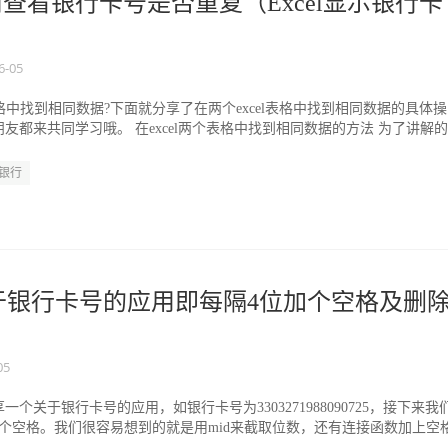
如何查看银行卡号是否重复（Excel显示银行卡
6-05
表格中找到相同数据?下面就分享了在两个excel表格中找到相同数据的具体操
友都来共同学习哦。 在excel两个表格中找到相同数据的方法 为了讲解
银行
中关于银行卡号的应用即每隔4位加个空格及删
05
个关于银行卡号的应用，如银行卡号为3303271988090725，接下来我
个空格。我们很容易想到的就是用mid来截取位数，还有连接函数加上空