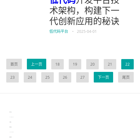
术架构，构建下一
代创新应用的秘诀
低代码平台
•
2025-04-01
首页
上一页
18
19
20
21
22
23
24
25
26
27
下一页
尾页
伙伴云
3D视觉相机资讯
协作机器人资讯
learn english in singapore
生产管理资讯
物流供应链资讯
experiment record software
新加坡英语培训