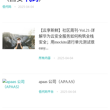
低代码
•
2025-04-04
【云享新鲜】社区周刊·Vol.21-详
解华为云安全服务如何构筑全栈
安全；用mockito进行单元测试很
easy...
所有内容
•
2025-04-04
apaas 公司（APAAS）
低代码平台
•
2025-04-04