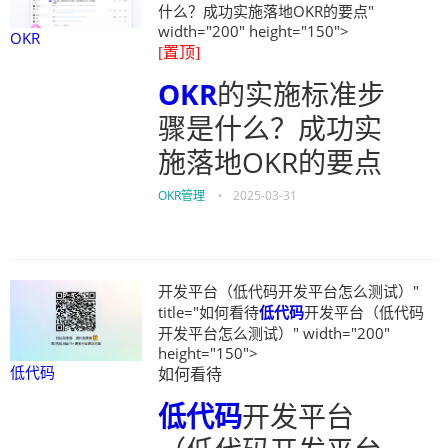
什么？成功实施落地OKR的要点"
width="200" height="150">
OKR
[置顶]
OKR
的实施标准步
骤是什么？成功实
施落地OKR的要点
OKR管理
•
2025-03-31
开发平台（低代码开发平台怎么测试）"
title="如何看待
低代码
开发平台（低代码
开发平台怎么测试）" width="200"
height="150">
低代码
如何看待
低代码
开发平台