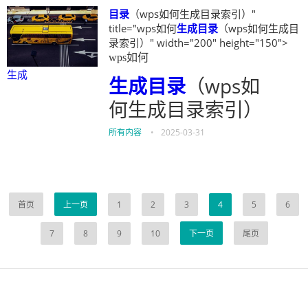
目录
（wps如何生成目录索引）"
title="wps如何
生成
目录
（wps如何生成目
录索引）" width="200" height="150">
wps如何
生成
生成
目录
（wps如
何生成目录索引）
所有内容
•
2025-03-31
首页
上一页
1
2
3
4
5
6
7
8
9
10
下一页
尾页
伙伴云
3D视觉相机资讯