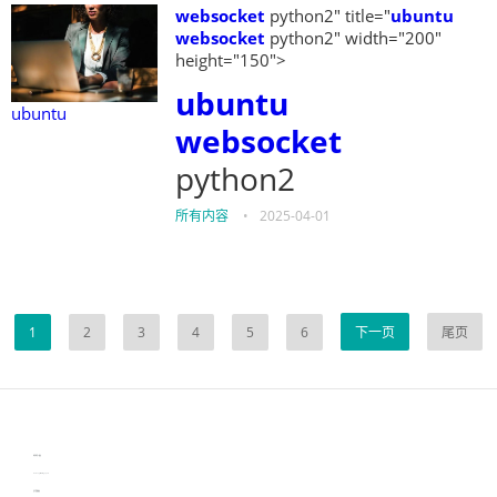
websocket
python2" title="
ubuntu
websocket
python2" width="200"
height="150">
ubuntu
ubuntu
websocket
python2
所有内容
•
2025-04-01
1
2
3
4
5
6
下一页
尾页
伙伴云
3D视觉相机资讯
协作机器人资讯
learn english in singapore
生产管理资讯