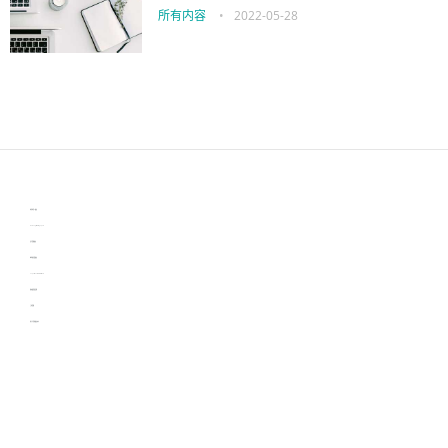
所有内容
•
2022-05-28
伙伴云
3D视觉相机资讯
协作机器人资讯
learn english in singapore
生产管理资讯
物流供应链资讯
experiment record software
新加坡英语培训
工单管理
电子元器件资讯中心