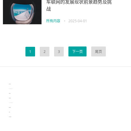
车联网的发展现状前景趋势及挑
战
所有内容
•
2025-04-01
1
2
3
下一页
尾页
伙伴云
3D视觉相机资讯
协作机器人资讯
learn english in singapore
生产管理资讯
物流供应链资讯
experiment record software
新加坡英语培训
工单管理
电子元器件资讯中心