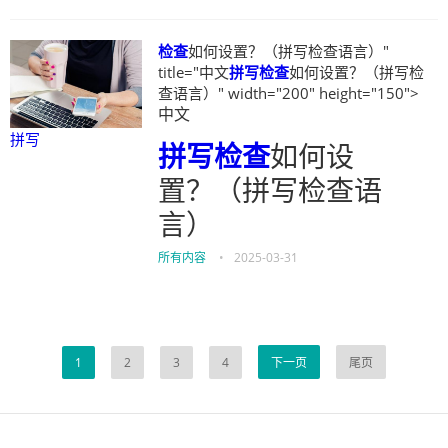
检查
如何设置？（拼写检查语言）"
title="中文
拼写
检查
如何设置？（拼写检
查语言）" width="200" height="150">
中文
拼写
拼写
检查
如何设
置？（拼写检查语
言）
所有内容
•
2025-03-31
1
2
3
4
下一页
尾页
伙伴云