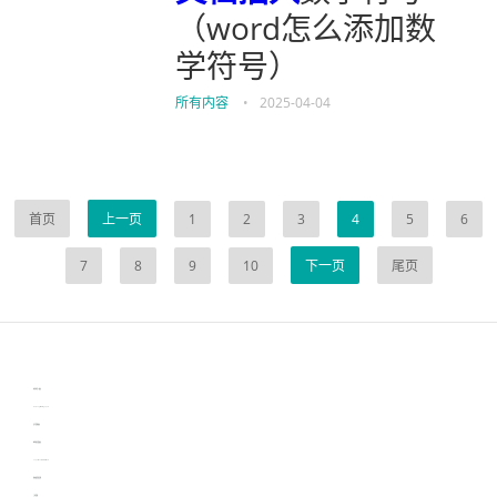
（word怎么添加数
学符号）
所有内容
•
2025-04-04
首页
上一页
1
2
3
4
5
6
7
8
9
10
下一页
尾页
伙伴云
3D视觉相机资讯
协作机器人资讯
learn english in singapore
生产管理资讯
物流供应链资讯
experiment record software
新加坡英语培训
工单管理