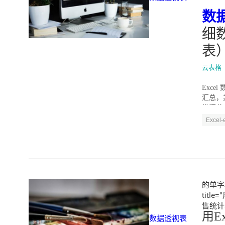
数
细
表
云表格
Exce
汇总，
类汇总 
Excel
的单字
title=
售统计表透
用Ex
数据透视表