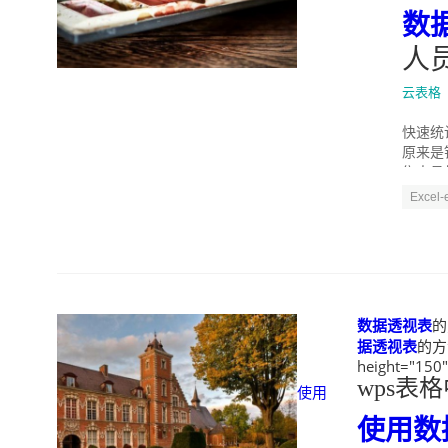
数
人
云表格
快速统
原来是
售人员
Excel
数据透视表
的
据透视表
的方
height="150
wps表
使用
使用
数