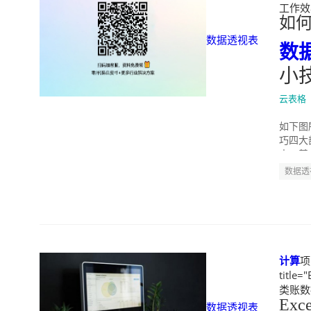
工作效率
如
数据透视表
数
小
云表格
如下图
巧四大
中，基
数据透
计算
项
title="
类账数据透
Exce
数据透视表