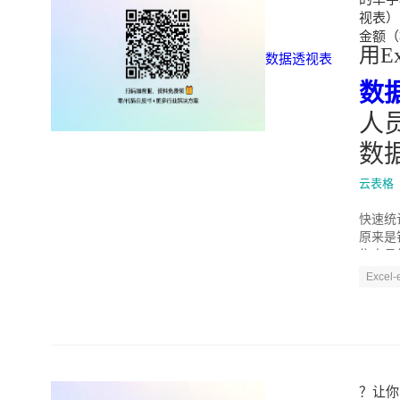
视表）" 
金额（根
用Ex
数据透视表
数
人
数
云表格
快速统
原来是
售人员
Excel
？让你