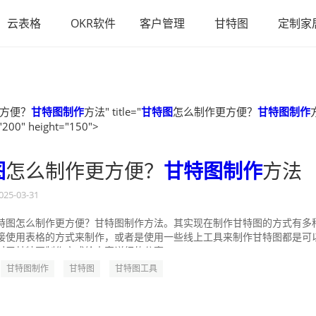
云表格
OKR软件
客户管理
甘特图
定制家
方便？
甘特图制作
方法" title="
甘特图
怎么制作更方便？
甘特图制作
"200" height="150">
图
怎么制作更方便？
甘特图制作
方法
025-03-31
特图怎么制作更方便？甘特图制作方法。其实现在制作甘特图的方式有多
接使用表格的方式来制作，或者是使用一些线上工具来制作甘特图都是可
对于甘特图制作方式给大家详细的分享一...
甘特图制作
甘特图
甘特图工具