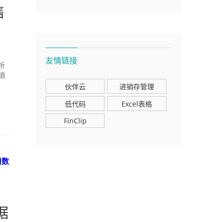
售
）
友情链接
析
销
伙伴云
进销存管理
低代码
Excel表格
FinClip
用
数
据