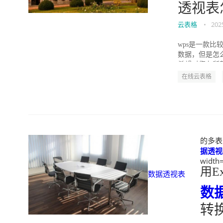
透视表
云表格
•
202
wps是一款
数据，但是怎
希望对您有所帮助
在线云表格
的多表合
据透视
width=
用Ex
数据透视表
数
转