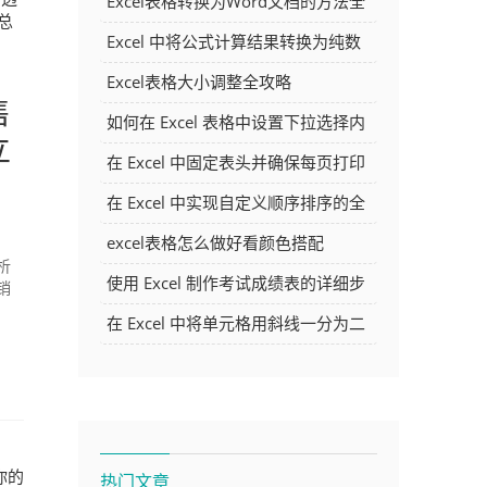
Excel表格转换为Word文档的方法全
总
解析
Excel 中将公式计算结果转换为纯数
字的多种方法
Excel表格大小调整全攻略
售
如何在 Excel 表格中设置下拉选择内
立
容
在 Excel 中固定表头并确保每页打印
时都显示表头的方法详解
在 Excel 中实现自定义顺序排序的全
面指南
excel表格怎么做好看颜色搭配
析
使用 Excel 制作考试成绩表的详细步
销
骤及技巧
在 Excel 中将单元格用斜线一分为二
的方法详解
你的
热门文章