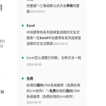
明
完整版">三角函数公式大全
表格
完整
版
2025-03-31
Excel
中创建带有系列选择复选框的交互式
图表">在
Excel
中创建带有系列选择复
进行
选框的交互式图表
2025-03-31
行分
Excel怎么调整行间距，五种方法一网
打尽
2024-09-20
免费
好用的
国内
CRM系统推荐（免费好用
的crm软件）">
免费
好用的
国内
CRM
（销
系统推荐（免费好用的crm软件）
2025-03-31