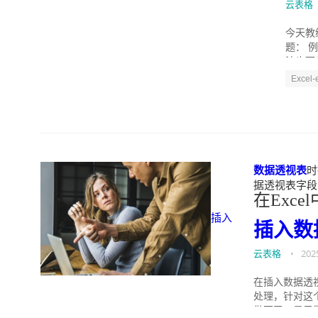
云表格
今天教
题： 
法也可
Excel
数据透视表
时
据透视表字段名无效
在Excel
插入
插入
数
云表格
•
202
在插入数据透
处理，针对这个
做不了，显示数