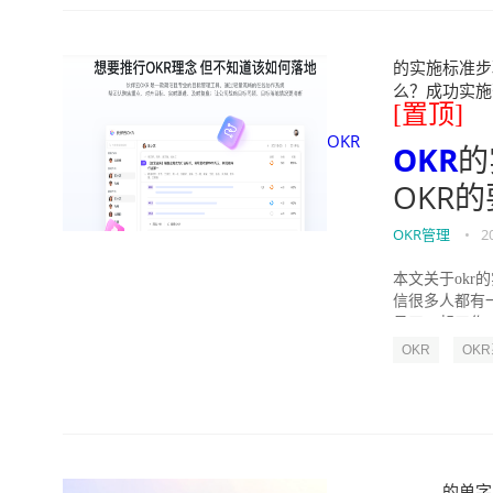
的实施标准步骤
么？成功实施落地O
[置顶]
OKR
OKR
的
OKR
OKR管理
•
2
本文关于okr
信很多人都有
员工一起工作，
OKR
OK
的单字