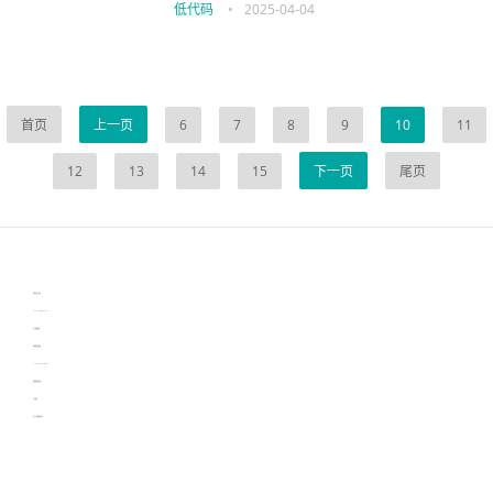
低代码
•
2025-04-04
首页
上一页
6
7
8
9
10
11
12
13
14
15
下一页
尾页
伙伴云
3D视觉相机资讯
协作机器人资讯
learn english in singapore
生产管理资讯
物流供应链资讯
experiment record software
新加坡英语培训
工单管理
电子元器件资讯中心