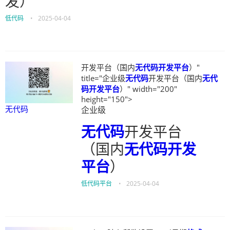
发）
低代码
•
2025-04-04
开发平台（国内
无代码开发平台
）"
title="企业级
无代码
开发平台（国内
无代
码开发平台
）" width="200"
height="150">
无代码
企业级
无代码
开发平台
（国内
无代码开发
平台
）
低代码平台
•
2025-04-04