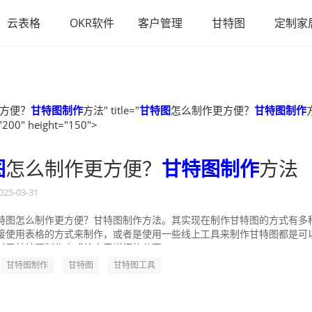
云表格
OKR软件
客户管理
甘特图
定制家
方便？
甘特图制作
方法" title="
甘特图
怎么制作更方便？
甘特图制作
"200" height="150">
图
怎么制作更方便？
甘特图制作
方法
025-03-31
特图怎么制作更方便？甘特图制作方法。其实现在制作甘特图的方式有多
接使用表格的方式来制作，或者是使用一些线上工具来制作甘特图都是可
对于甘特图制作方式给大家详细的分享一...
甘特图制作
甘特图
甘特图工具