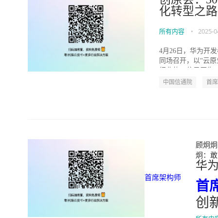
化转型之路
所有内容
•
2025-0
4月26日，华为开发
同场召开，以“云
行业的30位云原生..
中国信通院
首席
顾炯炯
炯：敢为
华
首席架构师
首
创