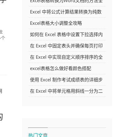
Excel表格转换为Word文档的方法全
解析
Excel 中将公式计算结果转换为纯数
字的多种方法
Excel表格大小调整全攻略
龙
如何在 Excel 表格中设置下拉选择内
多个
容
在 Excel 中固定表头并确保每页打印
时都显示表头的方法详解
在 Excel 中实现自定义顺序排序的全
面指南
excel表格怎么做好看颜色搭配
使用 Excel 制作考试成绩表的详细步
骤及技巧
炯
在 Excel 中将单元格用斜线一分为二
的方法详解
构
热门文章