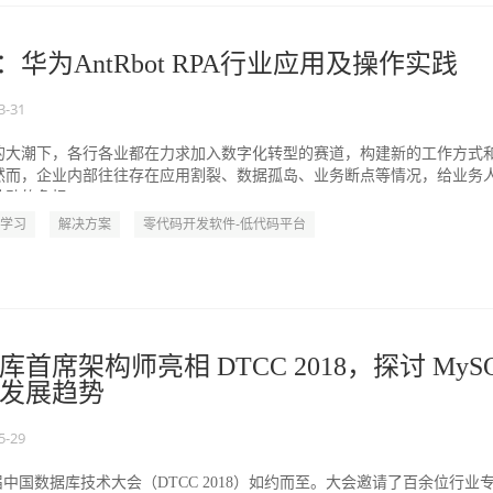
：华为AntRbot RPA行业应用及操作实践
3-31
的大潮下，各行各业都在力求加入数字化转型的赛道，构建新的工作方式
然而，企业内部往往存在应用割裂、数据孤岛、业务断点等情况，给业务
负担......
学习
解决方案
零代码开发软件-低代码平台
首席架构师亮相 DTCC 2018，探讨 MyS
发展趋势
5-29
九届中国数据库技术大会（DTCC 2018）如约而至。大会邀请了百余位行业