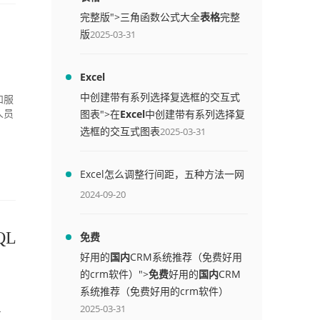
完整版">三角函数公式大全
表格
完整
版
2025-03-31
Excel
中创建带有系列选择复选框的交互式
和服
图表">在
Excel
中创建带有系列选择复
人员
选框的交互式图表
2025-03-31
Excel怎么调整行间距，五种方法一网
打尽
2024-09-20
QL
免费
好用的
国内
CRM系统推荐（免费好用
的crm软件）">
免费
好用的
国内
CRM
系统推荐（免费好用的crm软件）
2025-03-31
专