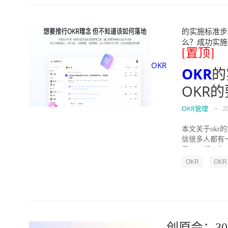
的实施标准步骤
么？成功实施落地O
[置顶]
OKR
OKR
的
OKR
OKR管理
•
2
本文关于okr
信很多人都有
员工一起工作，
OKR
OK
创原会：30