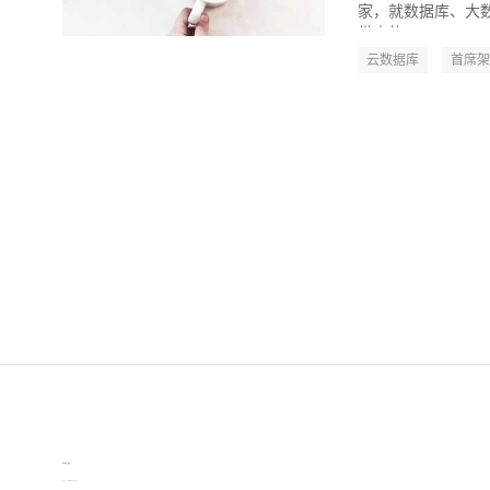
家，就数据库、大数
带来的...
云数据库
首席架
伙伴云
3D视觉相机资讯
协作机器人资讯
learn english in singapore