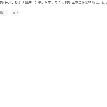
据等热点技术话题进行分享。其中，华为云数据库重量级架构师 Calvin S
构师
亮相