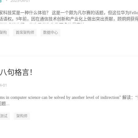
容
•
2025-04-01
家科技奖是一种什么体验？ 这是一个颇为凡尔赛的话题，但这位华为Fello
话语权。9年前，因在通信技术创新和产业化上做出突出贡献，顾炯炯获
学技术进步奖，他也是华为为数不多的最高技...
架构
首席架构师
数据中心
八句格言！
4-01
in computer science can be solved by another level of indirection” 解读：
...
测试
架构师