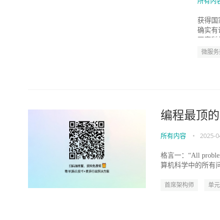
所有内
获得国
确实有
国家科
微服务
编程最顶的
所有内容
•
2025-0
格言一：“All problems 
算机科学中的所有问题
首席架构师
单元