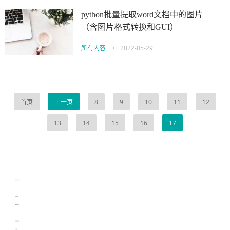
python批量提取word文档中的图片
（含图片格式转换和GUI）
所有内容
•
2022-05-29
首页
上一页
8
9
10
11
12
13
14
15
16
17
伙伴云
3D视觉相机资讯
协作机器人资讯
learn english in singapore
生产管理资讯
物流供应链资讯
experiment record software
新加坡英语培训
工单管理