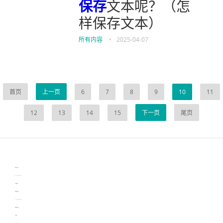
保存
文本呢？（怎
样保存文本）
所有内容
•
2025-04-07
首页
上一页
6
7
8
9
10
11
12
13
14
15
下一页
尾页
伙伴云
3D视觉相机资讯
协作机器人资讯
learn english in singapore
生产管理资讯
物流供应链资讯
experiment record software
新加坡英语培训
工单管理