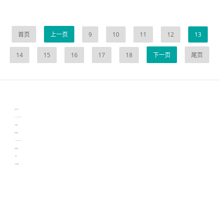
首页
上一页
9
10
11
12
13
14
15
16
17
18
下一页
尾页
伙伴云
3D视觉相机资讯
协作机器人资讯
learn english in singapore
生产管理资讯
物流供应链资讯
experiment record software
新加坡英语培训
工单管理
电子元器件资讯中心