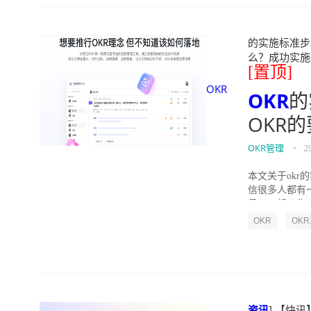
的实施标准步骤
么？成功实施落地O
[置顶]
OKR
OKR
的
OKR
OKR管理
•
2
本文关于okr
信很多人都有
员工一起工作，
OKR
OK
资讯
] 【快讯