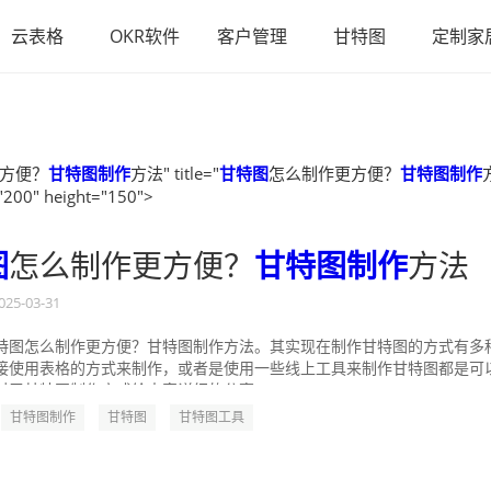
云表格
OKR软件
客户管理
甘特图
定制家
方便？
甘特图制作
方法" title="
甘特图
怎么制作更方便？
甘特图制作
"200" height="150">
图
怎么制作更方便？
甘特图制作
方法
025-03-31
特图怎么制作更方便？甘特图制作方法。其实现在制作甘特图的方式有多
接使用表格的方式来制作，或者是使用一些线上工具来制作甘特图都是可
对于甘特图制作方式给大家详细的分享一...
甘特图制作
甘特图
甘特图工具