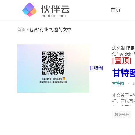
首页
首页
包含"行业"标签的文章
怎么制作更
法" width=
[置顶]
甘特图
甘特
甘特图
•
2
本文关于甘
样，可以直
的。今天针
数据分析