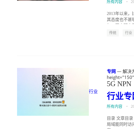
所有内容
•
2
2013年以
其态度也不甚
年，国内研究区
传统
行业
专网
— 解决方案
height="150
5G NPN
行业
行业
专
所有内容
•
2
目录 文章目录 
局域能同时访问
案 2...