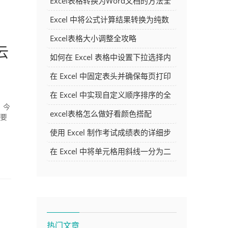
Excel表格转换为Word文档的方法全
解析
Excel 中将公式计算结果转换为纯数
字的多种方法
Excel表格大小调整全攻略
云
如何在 Excel 表格中设置下拉选择内
容
在 Excel 中固定表头并确保每页打印
时都显示表头的方法详解
在 Excel 中实现自定义顺序排序的全
。今
面指南
excel表格怎么做好看颜色搭配
，要
使用 Excel 制作考试成绩表的详细步
骤及技巧
在 Excel 中将单元格用斜线一分为二
的方法详解
热门文章