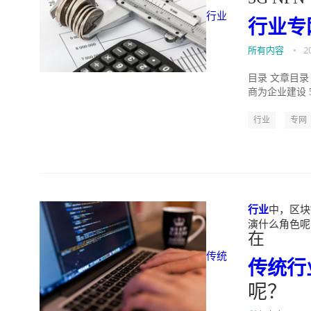
行业
行业
专
所有内容
•
2
目录 文章目录 
商为企业建设 5G
行业
专网
行业
中，区块链
演什么角色呢？" w
在
传统
传统
行
呢？