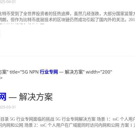
025-04-01
来，比特币受到了全世界投资者的狂热追捧，虽然几经涨跌，大部分国家监管
明朗，但作为比特币底层技术的区块链仍然成功引起了国内外的关注。201
块链的组织和机构如雨...
" title="5G NPN
行业
专网
— 解决方案" width="200"
">
网
— 解决方案
025-03-31
目录 5G 行业专网面临的挑战 5G 行业专网解决方案 场景 1：toC 个人用
内网和公网 场景 2：toC 个人用户在广域能同时访问内网和公网 方案 1 