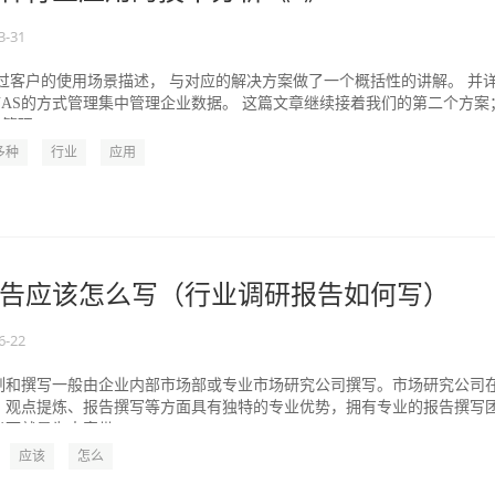
3-31
过客户的使用场景描述， 与对应的解决方案做了一个概括性的讲解。 并
AS的方式管理集中管理企业数据。 这篇文章继续接着我们的第二个方案
理...
多种
行业
应用
告应该怎么写（行业调研报告如何写）
6-22
制和撰写一般由企业内部市场部或专业市场研究公司撰写。市场研究公司
、观点提炼、报告撰写等方面具有独特的专业优势，拥有专业的报告撰写
下就是为大家带...
应该
怎么