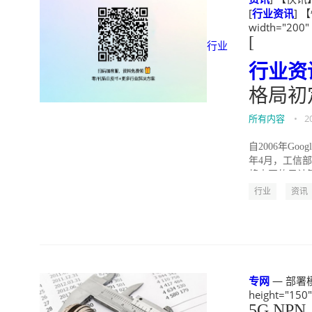
[
行业
资讯
]
width="200"
[
行业
行业
资
格局初
所有内容
•
2
自2006年G
年4月，工信部
将中国的云计算产
行业
资讯
专网
— 部署模式
height="150
5G NPN