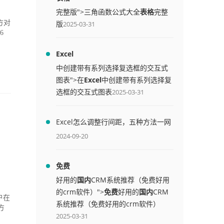
完整版">三角函数公式大全
表格
完整
方对
版
2025-03-31
6
Excel
中创建带有系列选择复选框的交互式
图表">在
Excel
中创建带有系列选择复
选框的交互式图表
2025-03-31
Excel怎么调整行间距，五种方法一网
打尽
2024-09-20
免费
好用的
国内
CRM系统推荐（免费好用
的crm软件）">
免费
好用的
国内
CRM
户在
系统推荐（免费好用的crm软件）
方
2025-03-31