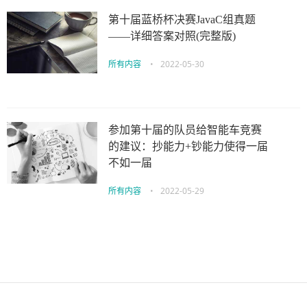
第十届蓝桥杯决赛JavaC组真题
——详细答案对照(完整版)
所有内容
•
2022-05-30
参加第十届的队员给智能车竞赛
的建议：抄能力+钞能力使得一届
不如一届
所有内容
•
2022-05-29
伙伴云