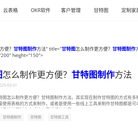
云表格
OKR软件
客户管理
甘特图
定制家
方便？
甘特图制作
方法" title="
甘特图
怎么制作更方便？
甘特图制作
"200" height="150">
图
怎么制作更方便？
甘特图制作
方法
025-03-31
特图怎么制作更方便？甘特图制作方法。其实现在制作甘特图的方式有多
接使用表格的方式来制作，或者是使用一些线上工具来制作甘特图都是可
对于甘特图制作方式给大家详细的分享一...
甘特图制作
甘特图
甘特图工具