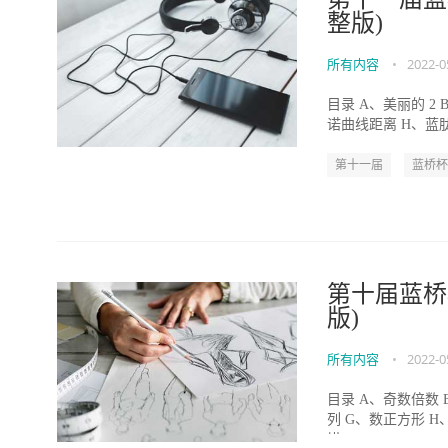
整版)
所有内容
•
2022-0
目录 A、美丽的 2
诺曲线距离 H、蓝肽
第十一届
蓝桥杯
第十届蓝桥
版)
所有内容
•
2022-0
目录 A、奇数倍数 
列 G、数正方形 H
描...