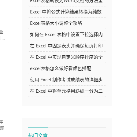
Excel表格转换为Word文档的方法全
解析
Excel 中将公式计算结果转换为纯数
字的多种方法
Excel表格大小调整全攻略
亚
如何在 Excel 表格中设置下拉选择内
..
容
在 Excel 中固定表头并确保每页打印
时都显示表头的方法详解
在 Excel 中实现自定义顺序排序的全
面指南
excel表格怎么做好看颜色搭配
使用 Excel 制作考试成绩表的详细步
整
骤及技巧
在 Excel 中将单元格用斜线一分为二
的方法详解
序
问题
热门文章