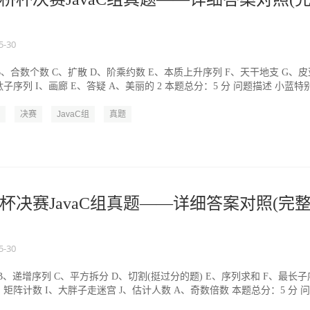
5-30
 B、合数个数 C、扩散 D、阶乘约数 E、本质上升序列 F、天干地支 G、皮
子序列 I、画廊 E、答疑 A、美丽的 2 本题总分：5 分 问题描述 小蓝特别.
决赛
JavaC组
真题
杯决赛JavaC组真题——详细答案对照(完
5-30
B、递增序列 C、平方拆分 D、切割(挺过分的题) E、序列求和 F、最长子
、矩阵计数 I、大胖子走迷宫 J、估计人数 A、奇数倍数 本题总分：5 分 