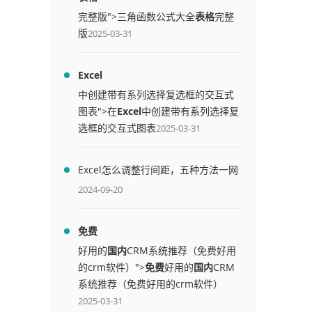
完整版">三角函数公式大全
表格
完整
版
2025-03-31
Excel
中创建带有系列选择复选框的交互式
图表">在
Excel
中创建带有系列选择复
选框的交互式图表
2025-03-31
Excel怎么调整行间距，五种方法一网
打尽
2024-09-20
免费
好用的
国内
CRM系统推荐（免费好用
的crm软件）">
免费
好用的
国内
CRM
系统推荐（免费好用的crm软件）
2025-03-31