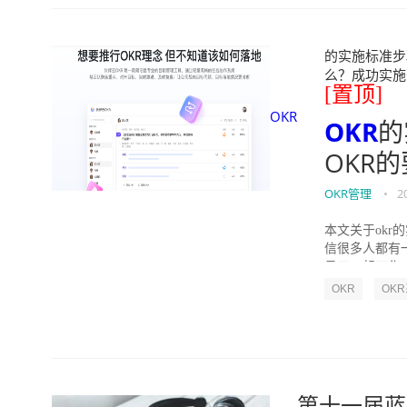
的实施标准步骤
么？成功实施落地O
[置顶]
OKR
OKR
的
OKR
OKR管理
•
2
本文关于okr
信很多人都有
员工一起工作，
OKR
OK
第十一届蓝