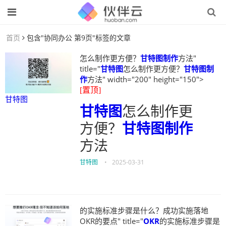
首页
包含"协同办公 第9页"标签的文章
怎么制作更方便？
甘特图制作
方法"
title="
甘特图
怎么制作更方便？
甘特图制
作
方法" width="200" height="150">
[置顶]
甘特图
甘特图
怎么制作更
方便？
甘特图制作
方法
甘特图
•
2025-03-31
的实施标准步骤是什么？成功实施落地
OKR的要点" title="
OKR
的实施标准步骤是