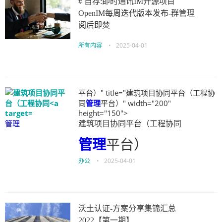
# 自荐:即时通讯IM开源项目
OpenIM每周迭代版本发布-群管理
阅后即焚
所有内容
•
2025-04-01
平台）" title="建筑项目协同平台（工程协
同
管理
平台）" width="200"
height="150">
管理
建筑项目协同平台（工程协同
管理
平台）
办公
•
2025-04-01
沃土认证-方案分享集锦汇总
2022【第一期】