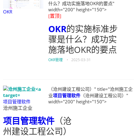
什么？成功实施落地OKR的要点"
width="200" height="150">
OKR
[置顶]
OKR
的实施标准步
骤是什么？成功实
施落地OKR的要点
OKR管理
•
2025-03-31
（沧州建设工程公司）" title="沧州施工企
业
项目管理软件
（沧州建设工程公司）"
项目管理软件
width="200" height="150">
沧州施工企业
项目管理软件
（沧
州建设工程公司）