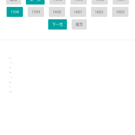
1598
1599
1600
1601
1602
1603
下一页
尾页
伙伴云
3D视觉相机资讯
协作机器人资讯
learn english in singapore
生产管理资讯
物流供应链资讯
experiment record software
新加坡英语培训
工单管理
电子元器件资讯中心