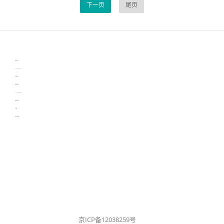
下一页
尾页
伙伴云
3D视觉相机资讯
协作机器人资讯
learn english in singapore
生产管理资讯
物流供应链资讯
experiment record software
新加坡英语培训
工单管理
电子元器件资讯中心
京ICP备12038259号