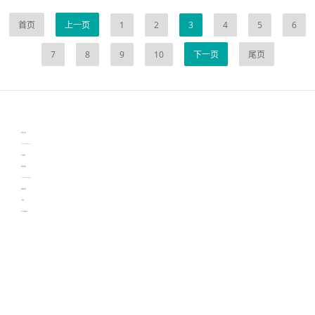
首页
上一页
1
2
3
4
5
6
7
8
9
10
下一页
尾页
伙伴云
3D视觉相机资讯
协作机器人资讯
learn english in singapore
生产管理资讯
物流供应链资讯
experiment record software
新加坡英语培训
工单管理
电子元器件资讯中心