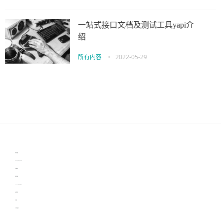
一站式接口文档及测试工具yapi介
绍
所有内容
•
2022-05-29
伙伴云
3D视觉相机资讯
协作机器人资讯
learn english in singapore
生产管理资讯
物流供应链资讯
experiment record software
新加坡英语培训
工单管理
电子元器件资讯中心