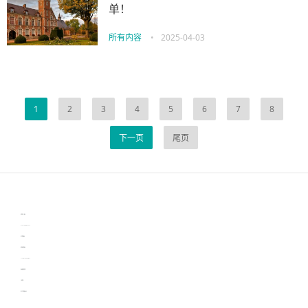
单！
所有内容
•
2025-04-03
1
2
3
4
5
6
7
8
下一页
尾页
伙伴云
3D视觉相机资讯
协作机器人资讯
learn english in singapore
生产管理资讯
物流供应链资讯
experiment record software
新加坡英语培训
工单管理
电子元器件资讯中心