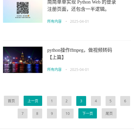
简简单单实现 Python Web 的登录
注册页面，还包含一半逻辑。
所有内容
•
2025-04-01
python操作ffmpeg，做视频转码
【上篇】
所有内容
•
2025-04-01
首页
上一页
1
2
3
4
5
6
7
8
9
10
下一页
尾页