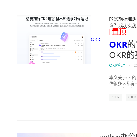
的实施标准步骤
么？成功实施落地O
[置顶]
OKR
OKR
的
OKR
OKR管理
•
2
本文关于okr
信很多人都有
员工一起工作，
OKR
OK
python办