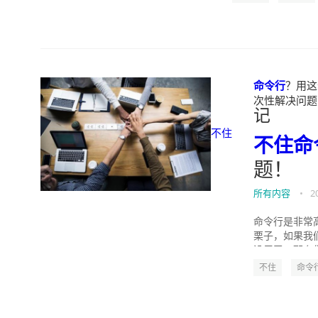
命令行
？用这
次性解决问题！" w
记
不住
不住
命
题！
所有内容
•
2
命令行是非常
栗子，如果我们
没用了，那么你
不住
命令