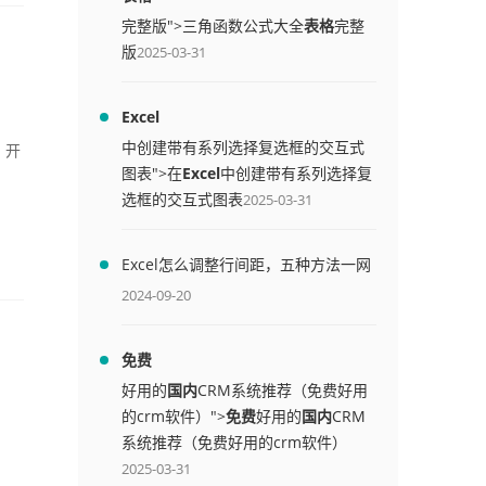
完整版">三角函数公式大全
表格
完整
版
2025-03-31
Excel
中创建带有系列选择复选框的交互式
 开
图表">在
Excel
中创建带有系列选择复
选框的交互式图表
2025-03-31
Excel怎么调整行间距，五种方法一网
打尽
2024-09-20
免费
好用的
国内
CRM系统推荐（免费好用
的crm软件）">
免费
好用的
国内
CRM
系统推荐（免费好用的crm软件）
2025-03-31