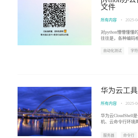
文件
所有内容
•
2025-0
对python懵懵懂懂的
往往是，各种编码格
自动化测试
字符
华为云工具篇--
所有内容
•
2025-0
华为云CloudSh
机、云命令行环境
https://suppo...
服务器
命令行