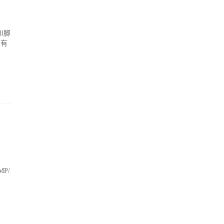
l脚
会有
MP/