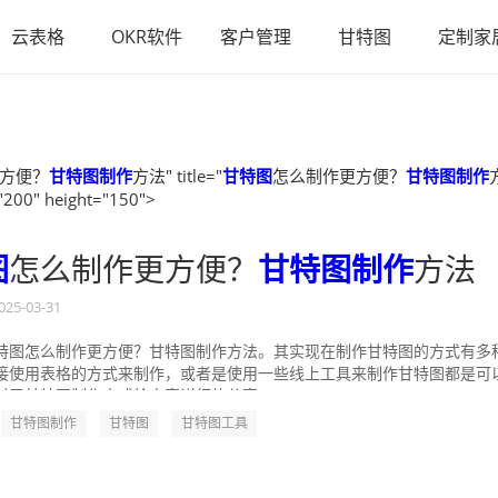
云表格
OKR软件
客户管理
甘特图
定制家
方便？
甘特图制作
方法" title="
甘特图
怎么制作更方便？
甘特图制作
"200" height="150">
图
怎么制作更方便？
甘特图制作
方法
025-03-31
特图怎么制作更方便？甘特图制作方法。其实现在制作甘特图的方式有多
接使用表格的方式来制作，或者是使用一些线上工具来制作甘特图都是可
对于甘特图制作方式给大家详细的分享一...
甘特图制作
甘特图
甘特图工具