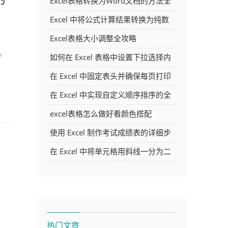
Excel表格转换为Word文档的方法全
解析
Excel 中将公式计算结果转换为纯数
字的多种方法
Excel表格大小调整全攻略
吧。
如何在 Excel 表格中设置下拉选择内
.
容
在 Excel 中固定表头并确保每页打印
时都显示表头的方法详解
在 Excel 中实现自定义顺序排序的全
面指南
excel表格怎么做好看颜色搭配
使用 Excel 制作考试成绩表的详细步
骤及技巧
在 Excel 中将单元格用斜线一分为二
的方法详解
热门文章