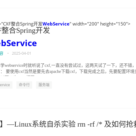
tle="CXF整合Spring开发
WebService
" width="200" height="150">
F整合Spring开发
bService
容
•
2025-04-01
学webservice时就听说了cxf,一直没有尝试过，这两天试了一下，还不错
： 要使用cxf当然是要先去apache下载cxf，下载完成之后，先要配置环境
以下三步： 1.打开...
rvice
命令行
服务端
Linux系统自杀实验 rm -rf /* 及如何抢