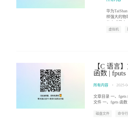
华为TaiSh
样强大的物
的方式最大方
虚拟机
【C 语言】
函数 | fputs
所有内容
•
2025-0
文章目录 一、fge
文件 一、fgets 函数 
磁盘文件
命令行