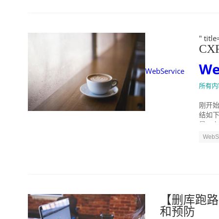
" ti
CX
We
WebService
所有内
刚开始
结如下
量，有
WebSe
【删库跑路】—
和预防