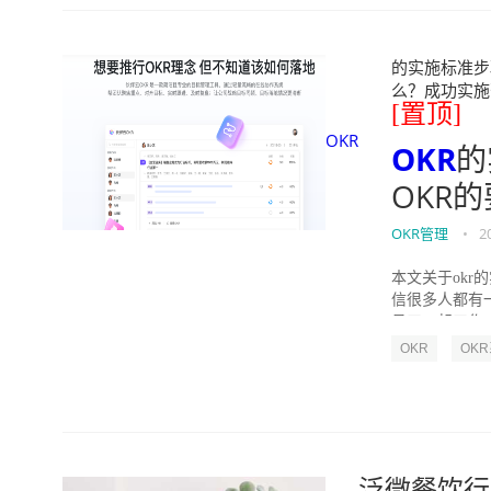
的实施标准步骤
么？成功实施落地O
[置顶]
OKR
OKR
的
OKR
OKR管理
•
2
本文关于okr
信很多人都有
员工一起工作，
OKR
OK
泛微餐饮行