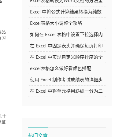
Excel表格转换为Word文档的方法全
解析
Excel 中将公式计算结果转换为纯数
字的多种方法
Excel表格大小调整全攻略
菜品
如何在 Excel 表格中设置下拉选择内
食习
容
在 Excel 中固定表头并确保每页打印
时都显示表头的方法详解
在 Excel 中实现自定义顺序排序的全
面指南
excel表格怎么做好看颜色搭配
使用 Excel 制作考试成绩表的详细步
骤及技巧
在 Excel 中将单元格用斜线一分为二
的方法详解
几十
保证
热门文章