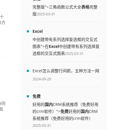
完整版">三角函数公式大全
表格
完整
版
2025-03-31
二十
决方
Excel
中创建带有系列选择复选框的交互式
图表">在
Excel
中创建带有系列选择复
选框的交互式图表
2025-03-31
Excel怎么调整行间距，五种方法一网
打尽
2024-09-20
免费
协同
好用的
国内
CRM系统推荐（免费好用
高
的crm软件）">
免费
好用的
国内
CRM
系统推荐（免费好用的crm软件）
2025-03-31