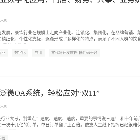
5-30
速发展，餐饮行业在规模上走向产业化、连锁化、集团化，在品牌营销、
向精细化、个性化靠拢，逐渐形成了多样化的特点，满足了不同人群的饮
目前“大数据...
行业
数字化
应用
零代码开发软件-低代码平台
泛微OA系统，轻松应对“双11”
5-30
流行业大考，划重点：速度、速度、速度，重要的事情说三遍！ 和十年前
在一次十几亿的订单，单日订单翻了上百倍。依靠人工线下指挥已经很难
化管理工...
泛微