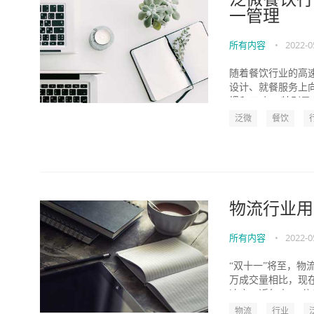
一管理
所有内容
•
2022-0
随着餐饮行业的高
设计、就餐服务上
惯和口味。 特别是在
泛微
餐饮
物流行业用
所有内容
•
2022-0
“双十一”将至，物
万成交量相比，现
速度。近年来，“信息
物流
行业