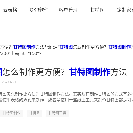
云表格
OKR软件
客户管理
甘特图
定制家
方便？
甘特图制作
方法" title="
甘特图
怎么制作更方便？
甘特图制作
"200" height="150">
图
怎么制作更方便？
甘特图制作
方法
025-03-31
特图怎么制作更方便？甘特图制作方法。其实现在制作甘特图的方式有多
接使用表格的方式来制作，或者是使用一些线上工具来制作甘特图都是可
对于甘特图制作方式给大家详细的分享一...
甘特图制作
甘特图
甘特图工具