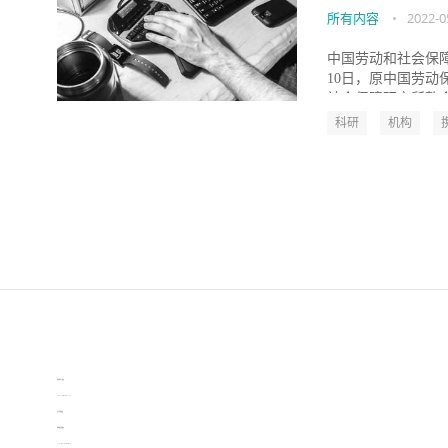
所有内容
•
2022-0
中国劳动和社会保障
10日，原中国劳
社会保障研究所整合为
科研
机构
伙伴云
3D视觉相机资讯
协作机器人资讯
learn english in singapore
生产管理资讯
物流供应链资讯
experiment record software