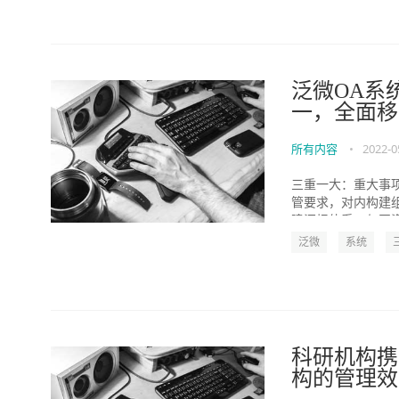
泛微OA系
一，全面移
所有内容
•
2022-0
三重一大：重大事
管要求，对内构建组
建汇报体系，与国资委
泛微
系统
科研机构携
构的管理效