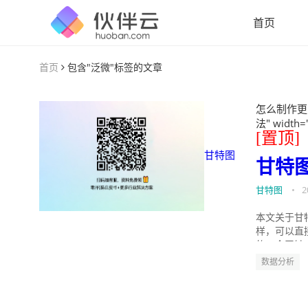
首页
首页
包含"泛微"标签的文章
怎么制作更
法" width=
[置顶]
甘特图
甘特
甘特图
•
2
本文关于甘
样，可以直
的。今天针
数据分析