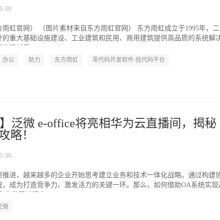
5-30
雨虹官网） （图片素材来自东方雨虹官网） 东方雨虹成立于1995年，
计的重大基础设施建设、工业建筑和民用、商用建筑提供高品质的系统解
筑建材系...
办公
助力
东方雨虹
零代码开发软件-低代码平台
泛微 e-office将亮相华为云直播间，揭秘
级攻略！
5-30
型推进，越来越多的企业开始思考建立业务和技术一体化战略。通过构建
统，成为打造竞争力、激发活力的关键一环。那么，如何借助OA系统实现
业发展过程中...
泛微