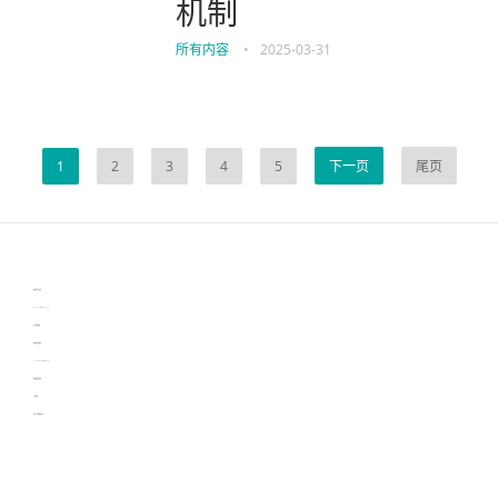
机制
所有内容
•
2025-03-31
1
2
3
4
5
下一页
尾页
伙伴云
3D视觉相机资讯
协作机器人资讯
learn english in singapore
生产管理资讯
物流供应链资讯
experiment record software
新加坡英语培训
工单管理
电子元器件资讯中心