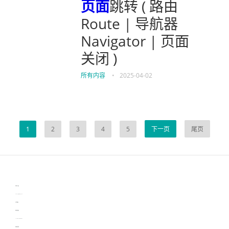
页面
跳转 ( 路由
Route | 导航器
Navigator | 页面
关闭 )
所有内容
•
2025-04-02
1
2
3
4
5
下一页
尾页
伙伴云
3D视觉相机资讯
协作机器人资讯
learn english in singapore
生产管理资讯
物流供应链资讯
experiment record software
新加坡英语培训