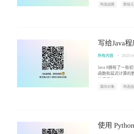
构造函数
数组元
写给Java
所有内容
•
2025-0
Java 8拥有了一
函数和延迟计算的数
能满足你...
面向对象
构造函
使用 Pytho