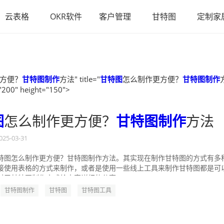
云表格
OKR软件
客户管理
甘特图
定制家
方便？
甘特图制作
方法" title="
甘特图
怎么制作更方便？
甘特图制作
"200" height="150">
图
怎么制作更方便？
甘特图制作
方法
025-03-31
特图怎么制作更方便？甘特图制作方法。其实现在制作甘特图的方式有多
接使用表格的方式来制作，或者是使用一些线上工具来制作甘特图都是可
对于甘特图制作方式给大家详细的分享一...
甘特图制作
甘特图
甘特图工具