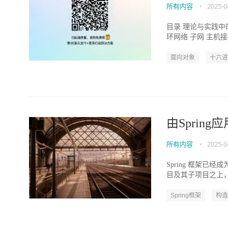
所有内容
•
2025-0
目录 理论与实践中的 IP
环网络 子网 主机接口 
面向对象
十六进
由Sprin
所有内容
•
2025-0
Spring 框架已经
目及其子项目之上，特别
Spring框架
构造