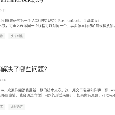
4-11
们就来研究第一个 AQS 的实现类：ReentrantLock。 1 基本设计
ock 可重入锁，可重入表示同一个线程可以对同一个共享资源重复的加锁或释放锁。.
数
反序列化
33 都解决了哪些问题？
4-06
是 cxuan，欢迎你阅读我最新一期的技术文章。这一篇文章我要和你聊一聊 Java
的那些事情，我会通过向你问问题的形式来展开，如果你有思路，可以先
素
编程语言