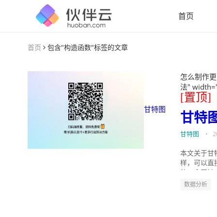
首页
首页
包含"构造函数"标签的文章
怎么制作更
法" width=
[置顶]
甘特图
甘特
甘特图
•
2
本文关于甘
样，可以直
的。今天针
数据分析