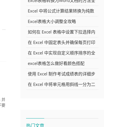
Excel表格转换为Word文档的方法全
解析
Excel 中将公式计算结果转换为纯数
字的多种方法
Excel表格大小调整全攻略
..
如何在 Excel 表格中设置下拉选择内
容
在 Excel 中固定表头并确保每页打印
时都显示表头的方法详解
在 Excel 中实现自定义顺序排序的全
面指南
excel表格怎么做好看颜色搭配
使用 Excel 制作考试成绩表的详细步
骤及技巧
在 Excel 中将单元格用斜线一分为二
的方法详解
 并
不要
热门文章