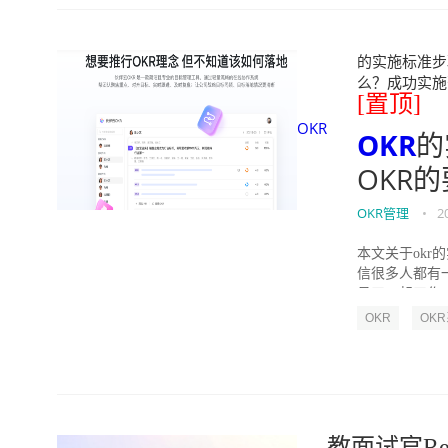
的实施标准步骤
么？成功实施落地O
[置顶]
OKR
OKR
的
OKR
OKR管理
•
2
本文关于okr
信很多人都有
员工一起工作，
OKR
OK
教面试官Ree