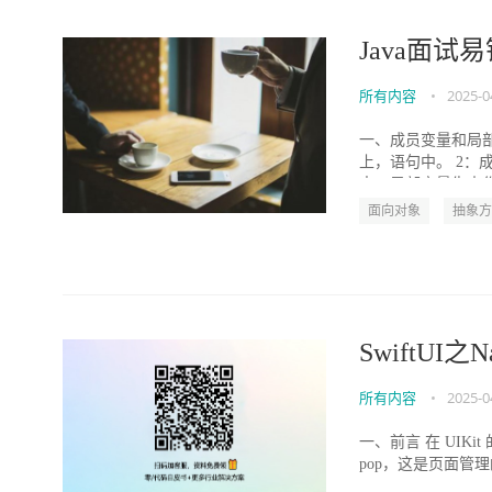
Java面试
所有内容
•
2025-0
一、成员变量和局部
上，语句中。 2：
束，局部变量失去作用
面向对象
抽象方
SwiftUI
所有内容
•
2025-0
一、前言 在 UIKit 
pop，这是页面管理的