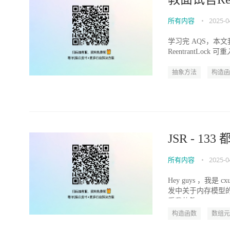
所有内容
•
2025-0
学习完 AQS，本文我
ReentrantL
抽象方法
构造函
JSR - 1
所有内容
•
2025-0
Hey guys ，我
发中关于内存模型
看我的答...
构造函数
数组元