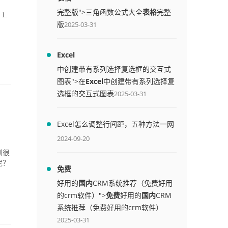
完整版">三角函数公式大全
表格
完整
 1.
版
2025-03-31
Excel
中创建带有系列选择复选框的交互式
图表">在
Excel
中创建带有系列选择复
选框的交互式图表
2025-03-31
Excel怎么调整行间距，五种方法一网
打尽
2024-09-20
到很
呢？
免费
好用的
国内
CRM系统推荐（免费好用
的crm软件）">
免费
好用的
国内
CRM
系统推荐（免费好用的crm软件）
2025-03-31