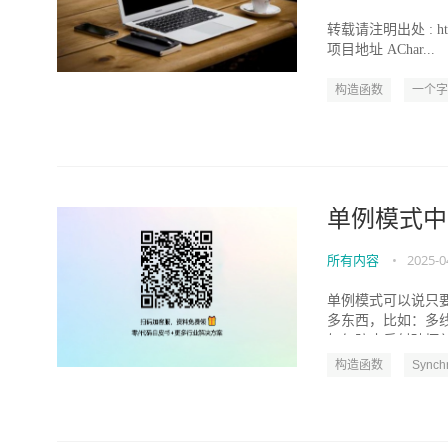
转载请注明出处 : http://b
项目地址 AChar...
构造函数
一个字
单例模式中
所有内容
•
2025-0
单例模式可以说只
多东西，比如：多
如何防止反射破坏单例
构造函数
Synch