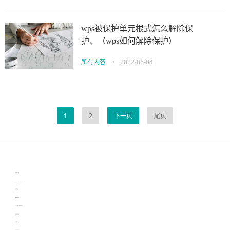
wps被保护单元根式怎么解除保
护、（wps如何解除保护）
所有内容
•
2022-06-04
1
2
下一页
尾页
伙伴云
3D视觉相机资讯
协作机器人资讯
learn english in singapore
生产管理资讯
物流供应链资讯
experiment record software
新加坡英语培训
工单管理