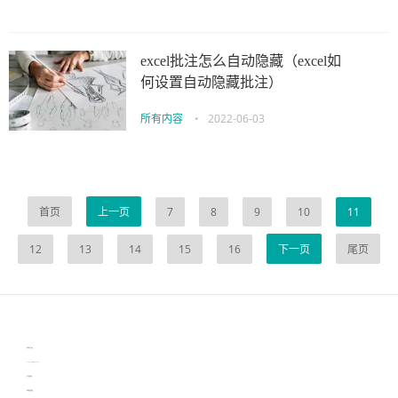
excel批注怎么自动隐藏（excel如
何设置自动隐藏批注）
所有内容
•
2022-06-03
首页
上一页
7
8
9
10
11
12
13
14
15
16
下一页
尾页
伙伴云
3D视觉相机资讯
协作机器人资讯
learn english in singapore
生产管理资讯
物流供应链资讯