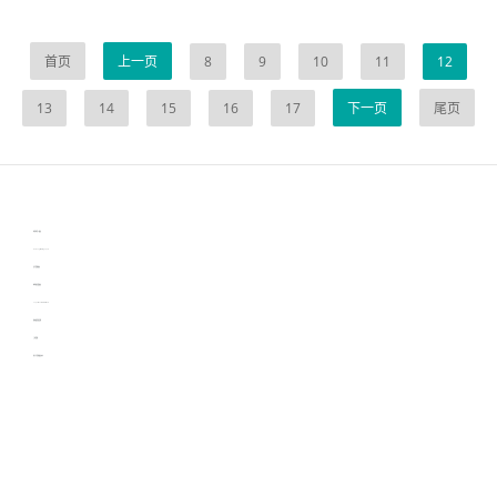
首页
上一页
8
9
10
11
12
13
14
15
16
17
下一页
尾页
伙伴云
3D视觉相机资讯
协作机器人资讯
learn english in singapore
生产管理资讯
物流供应链资讯
experiment record software
新加坡英语培训
工单管理
电子元器件资讯中心