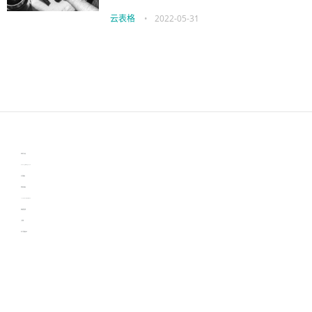
云表格
•
2022-05-31
伙伴云
3D视觉相机资讯
协作机器人资讯
learn english in singapore
生产管理资讯
物流供应链资讯
experiment record software
新加坡英语培训
工单管理
电子元器件资讯中心