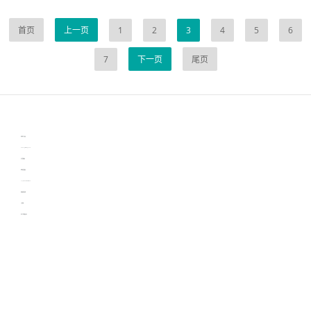
首页
上一页
1
2
3
4
5
6
7
下一页
尾页
伙伴云
3D视觉相机资讯
协作机器人资讯
learn english in singapore
生产管理资讯
物流供应链资讯
experiment record software
新加坡英语培训
工单管理
电子元器件资讯中心