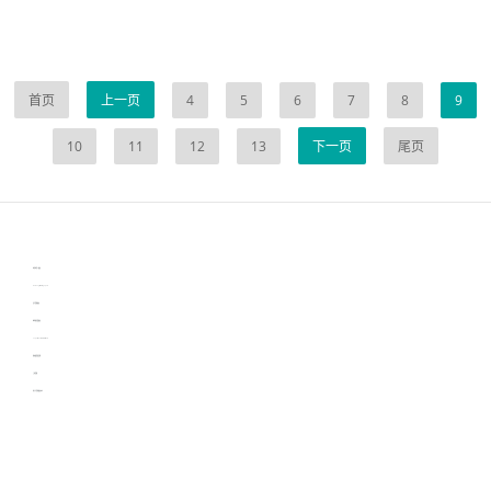
首页
上一页
4
5
6
7
8
9
10
11
12
13
下一页
尾页
伙伴云
3D视觉相机资讯
协作机器人资讯
learn english in singapore
生产管理资讯
物流供应链资讯
experiment record software
新加坡英语培训
工单管理
电子元器件资讯中心