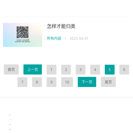
怎样才能归类
所有内容
•
2025-03-31
首页
上一页
1
2
3
4
5
6
7
8
9
10
下一页
尾页
伙伴云
3D视觉相机资讯
协作机器人资讯
learn english in singapore
生产管理资讯
物流供应链资讯