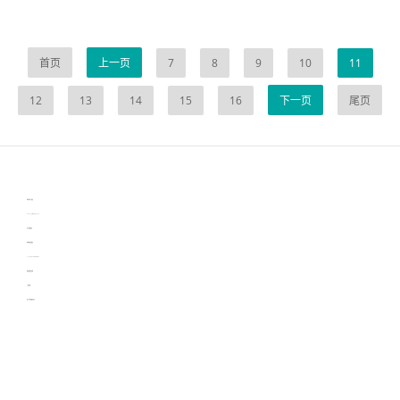
首页
上一页
7
8
9
10
11
12
13
14
15
16
下一页
尾页
伙伴云
3D视觉相机资讯
协作机器人资讯
learn english in singapore
生产管理资讯
物流供应链资讯
experiment record software
新加坡英语培训
工单管理
电子元器件资讯中心