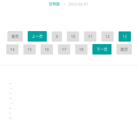
甘特图
•
2023-02-07
首页
上一页
9
10
11
12
13
14
15
16
17
18
下一页
尾页
伙伴云
3D视觉相机资讯
协作机器人资讯
learn english in singapore
生产管理资讯
物流供应链资讯
experiment record software
新加坡英语培训
工单管理
电子元器件资讯中心