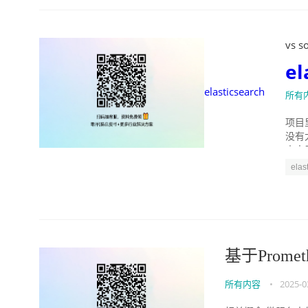
vs so
el
elasticsearch
所有
项目里
没有
来由
elas
基于Prome
所有内容
•
2025-0