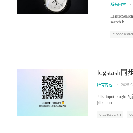
所有内容
•
ElasticSearch
search.h...
elasticsearc
logstash同
所有内容
•
2025-0
Jdbc input plugin 配
jdbc.htm...
elasticsearch
co