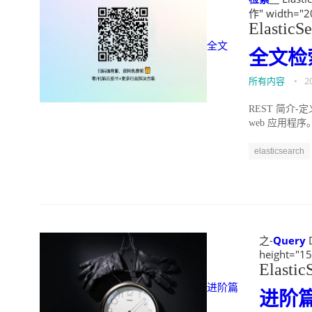
作" width="2
ElasticS
全文
全文
检
所有内容
•
2
REST 简介-定义
web 应用程序。它
elasticsearch
之-
Query
D
height="1
Elastic
进阶篇
进阶