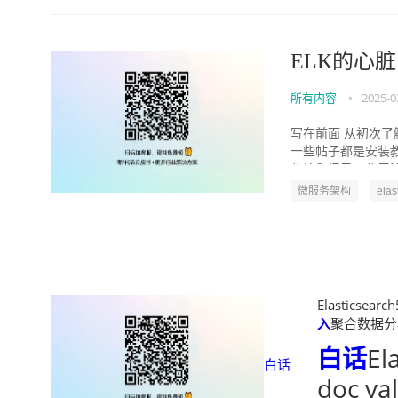
ELK的心脏，
所有内容
•
2025-0
写在前面 从初次了
一些帖子都是安装
些坑和记录一些周边插
微服务架构
elas
Elasticsearch
入
聚合数据分析之d
白话
El
白话
doc v