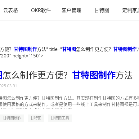
云表格
OKR软件
客户管理
甘特图
定制家
方便？
甘特图制作
方法" title="
甘特图
怎么制作更方便？
甘特图制作
"200" height="150">
图
怎么制作更方便？
甘特图制作
方法
025-03-31
特图怎么制作更方便？甘特图制作方法。其实现在制作甘特图的方式有多
接使用表格的方式来制作，或者是使用一些线上工具来制作甘特图都是可
对于甘特图制作方式给大家详细的分享一...
甘特图制作
甘特图
甘特图工具