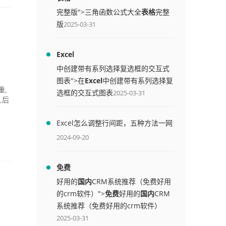
完整版">三角函数公式大全
表格
完整
版
2025-03-31
Excel
中创建带有系列选择复选框的交互式
图表">在
Excel
中创建带有系列选择复
重,
选框的交互式图表
2025-03-31
,后
Excel怎么调整行间距，五种方法一网
打尽
2024-09-20
免费
好用的
国内
CRM系统推荐（免费好用
的crm软件）">
免费
好用的
国内
CRM
系统推荐（免费好用的crm软件）
2025-03-31