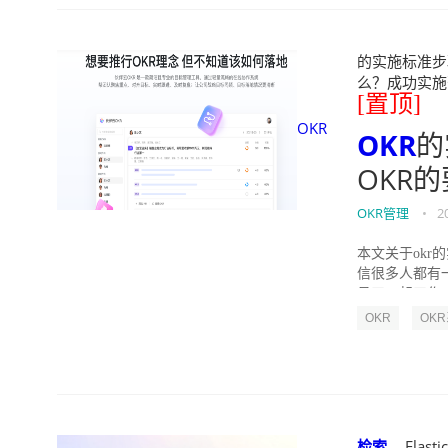
的实施标准步骤
么？成功实施落地O
[置顶]
OKR
OKR
的
OKR
OKR管理
•
2
本文关于okr
信很多人都有
员工一起工作，
OKR
OK
检索
__ Elast