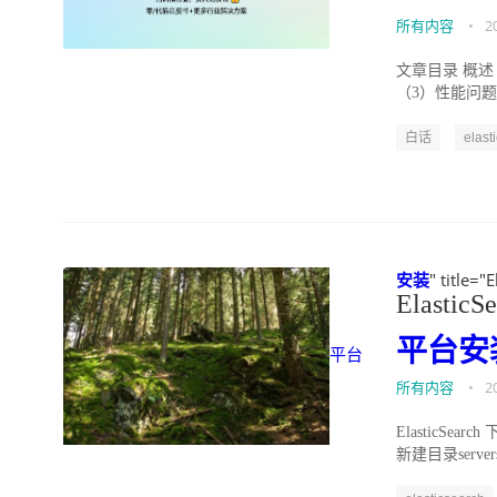
所有内容
•
2
文章目录 概述 官
（3）性能问题：
白话
elast
安装
" title="
ElasticS
平台
安
平台
所有内容
•
2
ElasticSear
新建目录serv