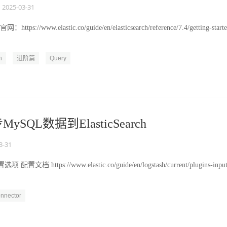
2025-03-31
官网：https://www.elastic.co/guide/en/elasticsearch/reference/7.4/getting-start
h
进阶篇
Query
步MySQL数据到ElasticSearch
3-31
置选项 配置文档 https://www.elastic.co/guide/en/logstash/current/plugins-input
nnector