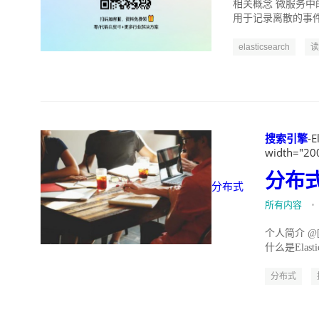
相关概念 微服务中的监控
用于记录离散的事件
elasticsearch
读
搜索引擎
-E
width="20
分布
分布式
所有内容
•
个人简介 @[t
什么是Elastic
分布式