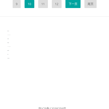
9
10
11
12
下一页
尾页
伙伴云
3D视觉相机资讯
协作机器人资讯
learn english in singapore
生产管理资讯
物流供应链资讯
experiment record software
新加坡英语培训
工单管理
电子元器件资讯中心
京ICP备12038259号