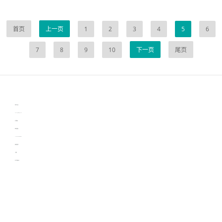
首页
上一页
1
2
3
4
5
6
7
8
9
10
下一页
尾页
伙伴云
3D视觉相机资讯
协作机器人资讯
learn english in singapore
生产管理资讯
物流供应链资讯
experiment record software
新加坡英语培训
工单管理
电子元器件资讯中心