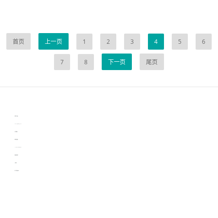
首页
上一页
1
2
3
4
5
6
7
8
下一页
尾页
伙伴云
3D视觉相机资讯
协作机器人资讯
learn english in singapore
生产管理资讯
物流供应链资讯
experiment record software
新加坡英语培训
工单管理
电子元器件资讯中心