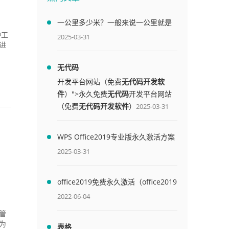
一公里多少米？一般来说一公里就是
1000米
种工
2025-03-31
进
无代码
开发平台网站（免费
无代码开发软
件
）">永久免费
无代码
开发平台网站
（免费
无代码开发软件
）
2025-03-31
WPS Office2019专业版永久激活方案
(附终身授权序列号)
2025-03-31
office2019免费永久激活（office2019
免费永久激活码）
2022-06-04
管
为
表格