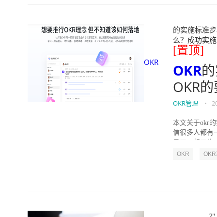
的实施标准步骤
么？成功实施落地O
[置顶]
OKR
OKR
的
OKR
OKR管理
•
2
本文关于okr
信很多人都有
员工一起工作，
OKR
OK
?