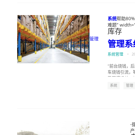
系统
帮助80%
难题" width="
库存
管理
管理
系
系统管理
•
2
“前台烧钱，
车烧钱引流，
已不满退单。烧
系统
管理
-
产