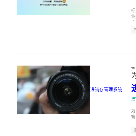
标
业
难
?
进销存管理系统
进
为
管
和