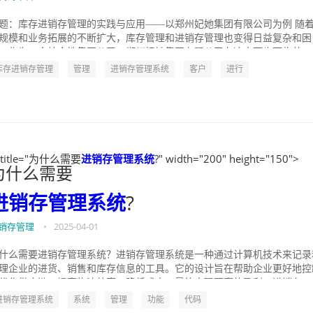
题：库存进销存管理的实践与应用——以郑州妃她集团有限公司为例 随
规模和业务拓展的不断扩大，库存管理和进销存管理也变得日益复杂和困
。作为一个综合性集团公司，郑州妃她集团有限公司在这方面也面临着...
库存进销存管理
管理
进销存管理系统
客户
进行
" title="为什么需要
进销存管理系统
?" width="200" height="150">
为什么需要
进销存管理系统
?
销存管理
•
2025-04-01
什么需要进销存管理系统？进销存管理系统是一种通过计算机技术来记录
理企业的进货、销售和库存信息的工具。它的设计旨在帮助企业更好地控
优化供应链，提高物流效率，降低成本，最终实现更高的盈利。进销存...
进销存管理系统
系统
管理
功能
代码