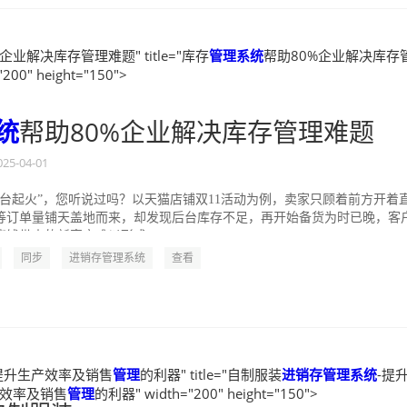
企业解决库存管理难题" title="库存
管理
系统
帮助80%企业解决库存
200" height="150">
统
帮助80%企业解决库存管理难题
025-04-01
后台起火”，您听说过吗？以天猫店铺双11活动为例，卖家只顾着前方开着
等订单量铺天盖地而来，却发现后台库存不足，再开始备货为时已晚，客
钱带来的新客户难以形成...
同步
进销存管理系统
查看
提升生产效率及销售
管理
的利器" title="自制服装
进销存管理系统
-提
效率及销售
管理
的利器" width="200" height="150">