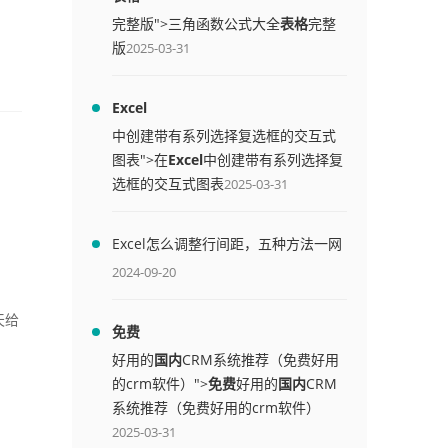
完整版">三角函数公式大全
表格
完整
版
2025-03-31
Excel
中创建带有系列选择复选框的交互式
图表">在
Excel
中创建带有系列选择复
选框的交互式图表
2025-03-31
Excel怎么调整行间距，五种方法一网
打尽
2024-09-20
天给
免费
好用的
国内
CRM系统推荐（免费好用
的crm软件）">
免费
好用的
国内
CRM
系统推荐（免费好用的crm软件）
2025-03-31