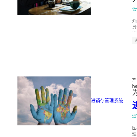
低
介
具
销
?
he
进销存管理系统
进
医
理