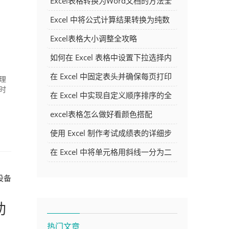
Excel表格转换为Word文档的方法全
解析
Excel 中将公式计算结果转换为纯数
字的多种方法
Excel表格大小调整全攻略
如何在 Excel 表格中设置下拉选择内
容
在 Excel 中固定表头并确保每页打印
理
时
时都显示表头的方法详解
在 Excel 中实现自定义顺序排序的全
面指南
excel表格怎么做好看颜色搭配
使用 Excel 制作考试成绩表的详细步
骤及技巧
在 Excel 中将单元格用斜线一分为二
的方法详解
设备
助
热门文章