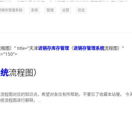
解决这一难题的最佳选择。什么是医疗器械进销存管理系统？医疗器械...
进销存管理系统
系统
管理
运营
优化
程图）" title="天津
进销存库存管理
（
进销存管理系统
流程图）"
t="150">
系统
流程图）
流程图对应的知识点，希望对各位有所帮助，不要忘了收藏本站喔。 今
流程图进行解释，...