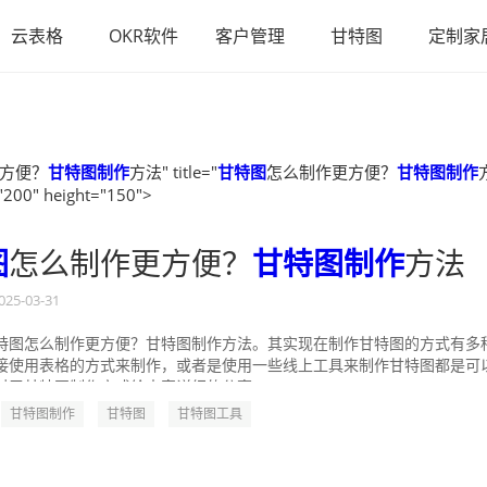
云表格
OKR软件
客户管理
甘特图
定制家
方便？
甘特图制作
方法" title="
甘特图
怎么制作更方便？
甘特图制作
"200" height="150">
图
怎么制作更方便？
甘特图制作
方法
025-03-31
特图怎么制作更方便？甘特图制作方法。其实现在制作甘特图的方式有多
接使用表格的方式来制作，或者是使用一些线上工具来制作甘特图都是可
对于甘特图制作方式给大家详细的分享一...
甘特图制作
甘特图
甘特图工具