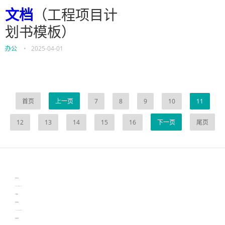
文档
（工程项目计
划书模板）
办公
•
2025-04-01
首页
上一页
7
8
9
10
11
12
13
14
15
16
下一页
尾页
伙伴云
3D视觉相机资讯
协作机器人资讯
learn english in singapore
生产管理资讯
物流供应链资讯
experiment record software
新加坡英语培训