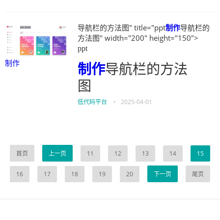
导航栏的方法图" title="ppt
制作
导航栏的
方法图" width="200" height="150">
ppt
制作
制作
导航栏的方法
图
低代码平台
•
2025-04-01
首页
上一页
11
12
13
14
15
16
17
18
19
20
下一页
尾页
伙伴云