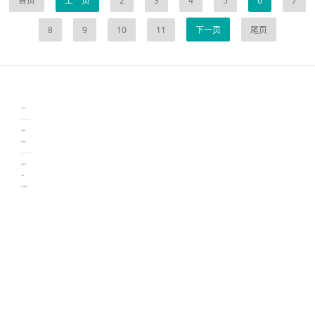
首页
上一页
2
3
4
5
6
7
8
9
10
11
下一页
尾页
伙伴云
3D视觉相机资讯
协作机器人资讯
learn english in singapore
生产管理资讯
物流供应链资讯
experiment record software
新加坡英语培训
工单管理
电子元器件资讯中心